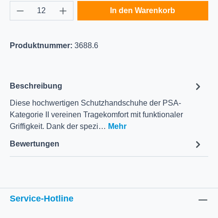
Produkt Anzahl: Gib den gewünschten Wert e
In den Warenkorb
Produktnummer:
3688.6
Beschreibung
Diese hochwertigen Schutzhandschuhe der PSA-
Kategorie II vereinen Tragekomfort mit funktionaler
Griffigkeit. Dank der spezi…
Mehr
Bewertungen
Service-Hotline