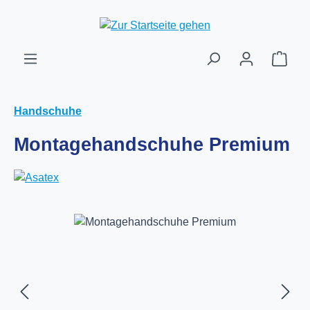
Zum Hauptinhalt springen
Ware
Handschuhe
Montagehandschuhe Premium
Bildergalerie überspringen