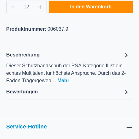
Produkt Anzahl: Gib den gewünschten Wert e
In den Warenkorb
Produktnummer:
006037.9
Beschreibung
Dieser Schutzhandschuh der PSA-Kategorie II ist ein
echtes Multitalent für höchste Ansprüche. Durch das 2-
Faden-Trägergeweb…
Mehr
Bewertungen
Service-Hotline