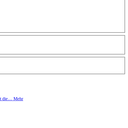
tet die…
Mehr