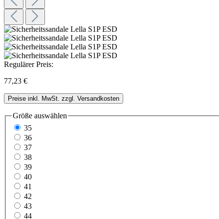
Regulärer Preis:
77,23 €
Preise inkl. MwSt. zzgl. Versandkosten
Größe
auswählen
35
36
37
38
39
40
41
42
43
44