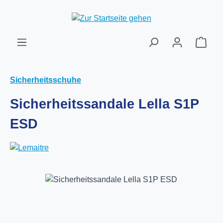
Zum Hauptinhalt springen
Ware
Sicherheitsschuhe
Sicherheitssandale Lella S1P
ESD
Bildergalerie überspringen