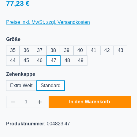
Regulärer Preis:
77,23 €
Preise inkl. MwSt. zzgl. Versandkosten
auswählen
Größe
35
36
37
38
39
40
41
42
43
44
45
46
47
48
49
auswählen
Zehenkappe
Extra Weit
Standard
Produkt Anzahl: Gib den gewünschten Wert e
In den Warenkorb
Produktnummer:
004823.47