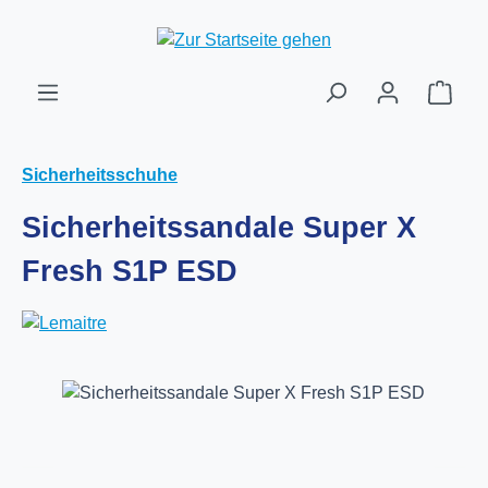
Zum Hauptinhalt springen
Ware
Sicherheitsschuhe
Sicherheitssandale Super X
Fresh S1P ESD
Bildergalerie überspringen