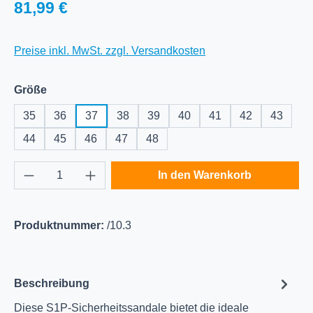
Regulärer Preis:
81,99 €
Preise inkl. MwSt. zzgl. Versandkosten
auswählen
Größe
35
36
37
38
39
40
41
42
43
44
45
46
47
48
Produkt Anzahl: Gib den gewünschten Wert e
In den Warenkorb
Produktnummer:
/10.3
Beschreibung
Diese S1P-Sicherheitssandale bietet die ideale