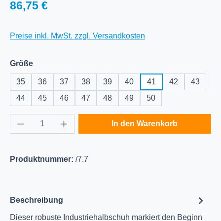
Regulärer Preis:
86,75 €
Preise inkl. MwSt. zzgl. Versandkosten
auswählen
Größe
35
36
37
38
39
40
41
42
43
44
45
46
47
48
49
50
Produkt Anzahl: Gib den gewünschten Wert e
In den Warenkorb
Produktnummer:
/7.7
Beschreibung
Dieser robuste Industriehalbschuh markiert den Beginn