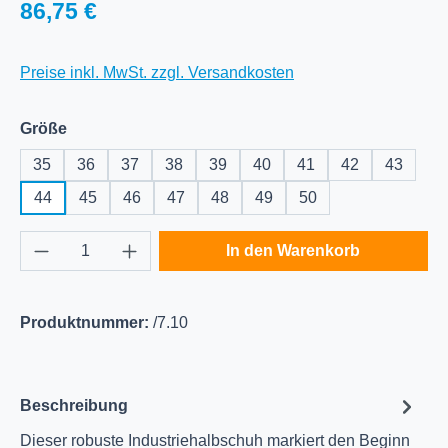
Regulärer Preis:
86,75 €
Preise inkl. MwSt. zzgl. Versandkosten
auswählen
Größe
35
36
37
38
39
40
41
42
43
44
45
46
47
48
49
50
Produkt Anzahl: Gib den gewünschten Wert e
In den Warenkorb
Produktnummer:
/7.10
Beschreibung
Dieser robuste Industriehalbschuh markiert den Beginn