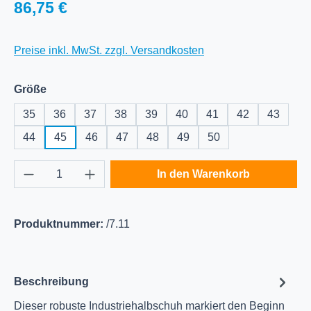
Regulärer Preis:
86,75 €
Preise inkl. MwSt. zzgl. Versandkosten
auswählen
Größe
35
36
37
38
39
40
41
42
43
44
45
46
47
48
49
50
Produkt Anzahl: Gib den gewünschten Wert e
In den Warenkorb
Produktnummer:
/7.11
Beschreibung
Dieser robuste Industriehalbschuh markiert den Beginn