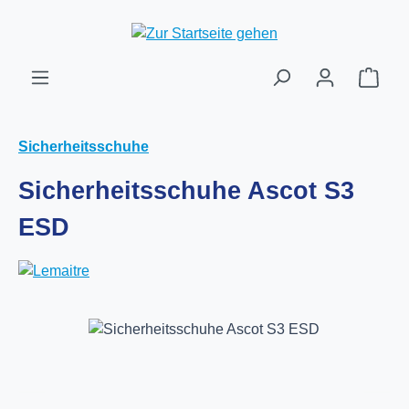
Zum Hauptinhalt springen
Ware
Sicherheitsschuhe
Sicherheitsschuhe Ascot S3
ESD
Bildergalerie überspringen