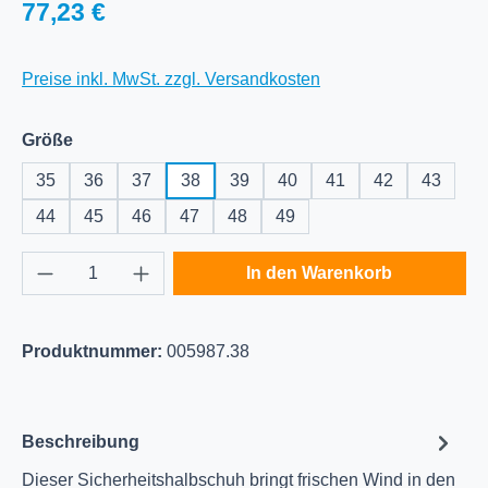
Regulärer Preis:
77,23 €
Preise inkl. MwSt. zzgl. Versandkosten
auswählen
Größe
35
36
37
38
39
40
41
42
43
44
45
46
47
48
49
Produkt Anzahl: Gib den gewünschten Wert e
In den Warenkorb
Produktnummer:
005987.38
Beschreibung
Dieser Sicherheitshalbschuh bringt frischen Wind in den