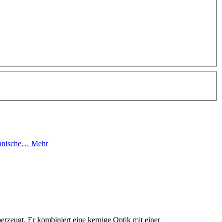
chanische…
Mehr
erzeugt. Er kombiniert eine kernige Optik mit einer