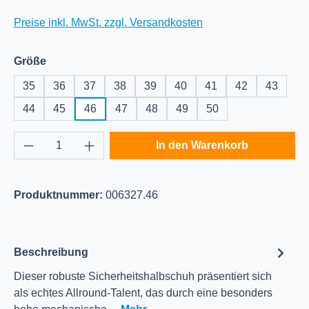
Preise inkl. MwSt. zzgl. Versandkosten
auswählen
Größe
35
36
37
38
39
40
41
42
43
44
45
46
47
48
49
50
Produkt Anzahl: Gib den gewünschten Wert e
In den Warenkorb
Produktnummer:
006327.46
Beschreibung
Dieser robuste Sicherheitshalbschuh präsentiert sich
als echtes Allround-Talent, das durch eine besonders