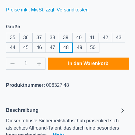
Preise inkl. MwSt. zzgl. Versandkosten
auswählen
Größe
35
36
37
38
39
40
41
42
43
44
45
46
47
48
49
50
Produkt Anzahl: Gib den gewünschten Wert e
In den Warenkorb
Produktnummer:
006327.48
Beschreibung
Dieser robuste Sicherheitshalbschuh präsentiert sich
als echtes Allround-Talent, das durch eine besonders