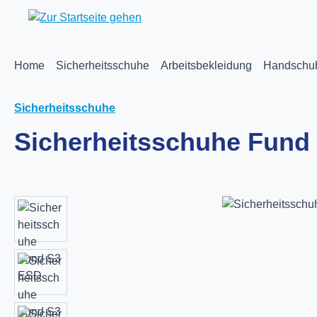
m Hauptinhalt springen
Zur Suche springen
Zur Hauptnavigation springen
Home
Sicherheitsschuhe
Arbeitsbekleidung
Handschu
Sicherheitsschuhe
Sicherheitsschuhe Fund
Bildergalerie überspringen