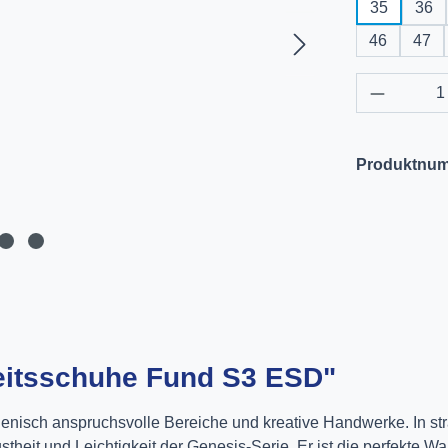
35
36
46
47
Produkt 
Produktnu
eitsschuhe Fund S3 ESD"
hygienisch anspruchsvolle Bereiche und kreative Handwerke. In 
eit und Leichtigkeit der Genesis-Serie. Er ist die perfekte Wah