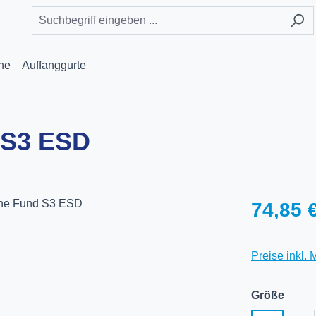
he
Auffanggurte
 S3 ESD
Regulärer Pr
74,85 
Preise inkl.
ausw
Größe