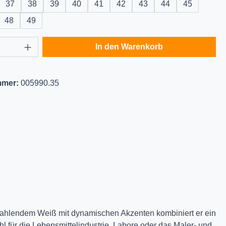
37
38
39
40
41
42
43
44
45
48
49
Anzahl: Gib den gewünschten Wert ein oder
In den Warenkorb
mmer:
005990.35
strahlendem Weiß mit dynamischen Akzenten kombiniert er ein
l für die Lebensmittelindustrie, Labore oder das Maler- und