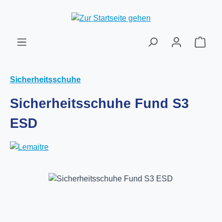
Zum Hauptinhalt springen
Ware
Sicherheitsschuhe
Sicherheitsschuhe Fund S3
ESD
Bildergalerie überspringen