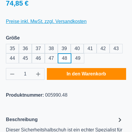
Regulärer Preis:
74,85 €
Preise inkl. MwSt. zzgl. Versandkosten
auswählen
Größe
35
36
37
38
39
40
41
42
43
44
45
46
47
48
49
Produkt Anzahl: Gib den gewünschten Wert e
In den Warenkorb
Produktnummer:
005990.48
Beschreibung
Dieser Sicherheitshalbschuh ist ein echter Spezialist für