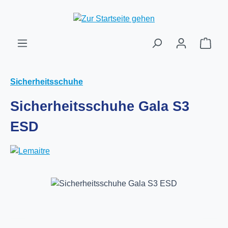
Zum Hauptinhalt springen
Ware
Sicherheitsschuhe
Sicherheitsschuhe Gala S3
ESD
Bildergalerie überspringen