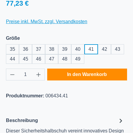
Regulärer Preis:
77,23 €
Preise inkl. MwSt. zzgl. Versandkosten
auswählen
Größe
35
36
37
38
39
40
41
42
43
44
45
46
47
48
49
Produkt Anzahl: Gib den gewünschten Wert e
In den Warenkorb
Produktnummer:
006434.41
Beschreibung
Dieser Sicherheitshalbschuh vereint innovatives Design