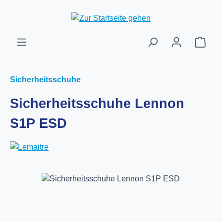
Zum Hauptinhalt springen
Ware
Sicherheitsschuhe
Sicherheitsschuhe Lennon
S1P ESD
Bildergalerie überspringen