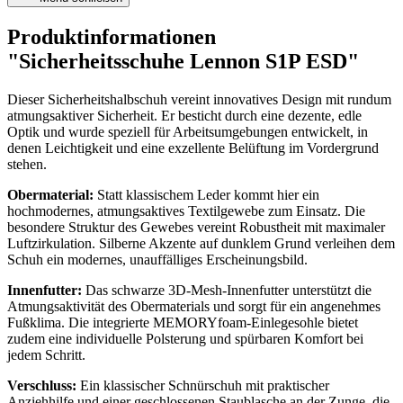
Produktinformationen
"Sicherheitsschuhe Lennon S1P ESD"
Dieser Sicherheitshalbschuh vereint innovatives Design mit rundum
atmungsaktiver Sicherheit. Er besticht durch eine dezente, edle
Optik und wurde speziell für Arbeitsumgebungen entwickelt, in
denen Leichtigkeit und eine exzellente Belüftung im Vordergrund
stehen.
Obermaterial:
Statt klassischem Leder kommt hier ein
hochmodernes, atmungsaktives Textilgewebe zum Einsatz. Die
besondere Struktur des Gewebes vereint Robustheit mit maximaler
Luftzirkulation. Silberne Akzente auf dunklem Grund verleihen dem
Schuh ein modernes, unauffälliges Erscheinungsbild.
Innenfutter:
Das schwarze 3D-Mesh-Innenfutter unterstützt die
Atmungsaktivität des Obermaterials und sorgt für ein angenehmes
Fußklima. Die integrierte MEMORYfoam-Einlegesohle bietet
zudem eine individuelle Polsterung und spürbaren Komfort bei
jedem Schritt.
Verschluss:
Ein klassischer Schnürschuh mit praktischer
Anziehhilfe und einer geschlossenen Staublasche an der Zunge, die