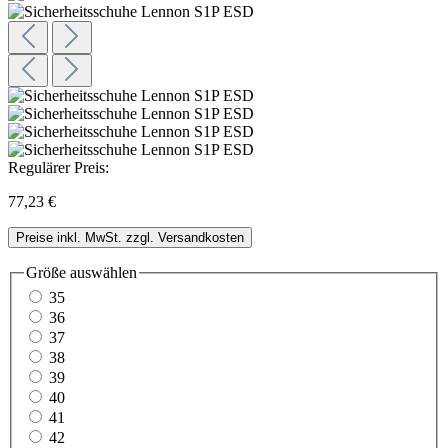
Regulärer Preis:
77,23 €
Preise inkl. MwSt. zzgl. Versandkosten
Größe
auswählen
35
36
37
38
39
40
41
42