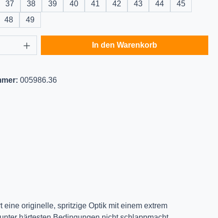
37
38
39
40
41
42
43
44
45
48
49
Anzahl: Gib den gewünschten Wert ein oder
In den Warenkorb
mmer:
005986.36
ine originelle, spritzige Optik mit einem extrem
 unter härtesten Bedingungen nicht schlappmacht.