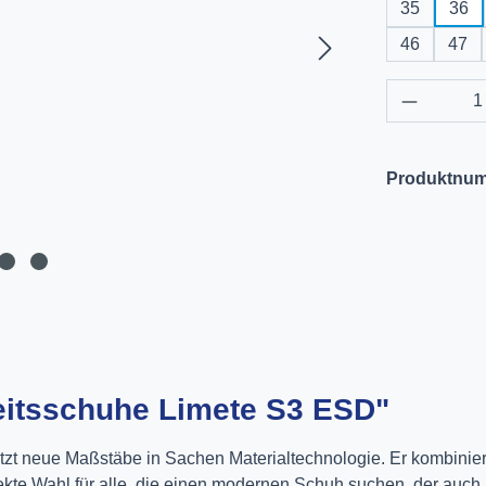
35
36
46
47
Produkt 
Produktnu
eitsschuhe Limete S3 ESD"
zt neue Maßstäbe in Sachen Materialtechnologie. Er kombiniert e
ekte Wahl für alle, die einen modernen Schuh suchen, der auch