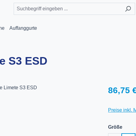
he
Auffanggurte
te S3 ESD
Regulärer Pr
86,75 
Preise inkl.
ausw
Größe