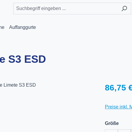
he
Auffanggurte
te S3 ESD
Regulärer Pr
86,75 
Preise inkl.
ausw
Größe