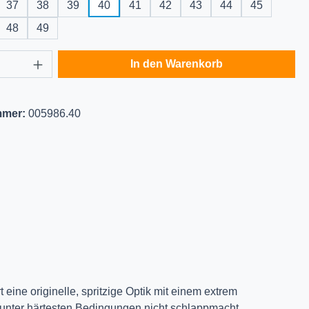
37
38
39
40
41
42
43
44
45
48
49
Anzahl: Gib den gewünschten Wert ein oder
In den Warenkorb
mmer:
005986.40
ine originelle, spritzige Optik mit einem extrem
 unter härtesten Bedingungen nicht schlappmacht.