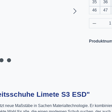
35
36
46
47
Produkt 
Produktnu
eitsschuhe Limete S3 ESD"
zt neue Maßstäbe in Sachen Materialtechnologie. Er kombiniert e
ekte Wahl für alle, die einen modernen Schuh suchen, der auch