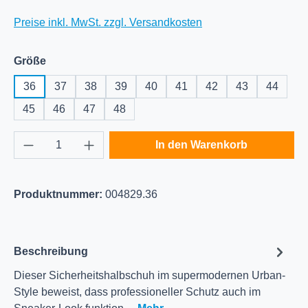
Preise inkl. MwSt. zzgl. Versandkosten
auswählen
Größe
36
37
38
39
40
41
42
43
44
45
46
47
48
Produkt Anzahl: Gib den gewünschten Wert e
In den Warenkorb
Produktnummer:
004829.36
Beschreibung
Dieser Sicherheitshalbschuh im supermodernen Urban-
Style beweist, dass professioneller Schutz auch im