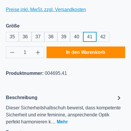
Preise inkl. MwSt. zzgl. Versandkosten
auswählen
Größe
35
36
37
38
39
40
41
42
Produkt Anzahl: Gib den gewünschten Wert e
In den Warenkorb
Produktnummer:
004695.41
Beschreibung
Dieser Sicherheitshalbschuh beweist, dass kompetente
Sicherheit und eine feminine, ansprechende Optik
perfekt harmonieren k…
Mehr