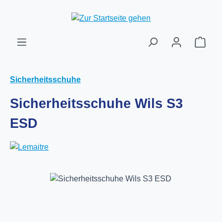
Zum Hauptinhalt springen
Ware
Sicherheitsschuhe
Sicherheitsschuhe Wils S3
ESD
Bildergalerie überspringen