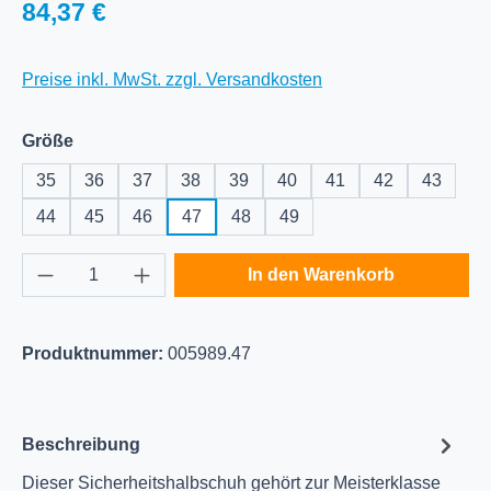
Regulärer Preis:
84,37 €
Preise inkl. MwSt. zzgl. Versandkosten
auswählen
Größe
35
36
37
38
39
40
41
42
43
44
45
46
47
48
49
Produkt Anzahl: Gib den gewünschten Wert e
In den Warenkorb
Produktnummer:
005989.47
Beschreibung
Dieser Sicherheitshalbschuh gehört zur Meisterklasse