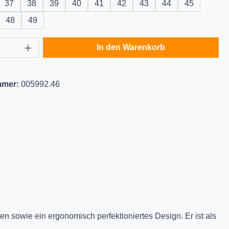
37
38
39
40
41
42
43
44
45
48
49
Anzahl: Gib den gewünschten Wert ein oder
In den Warenkorb
mmer:
005992.46
en sowie ein ergonomisch perfektioniertes Design. Er ist als