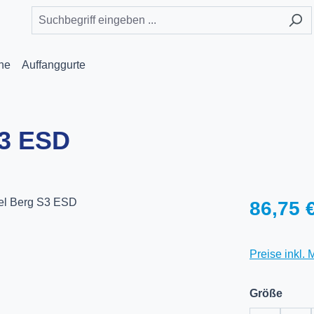
he
Auffanggurte
S3 ESD
Regulärer Pr
86,75 
Preise inkl.
ausw
Größe