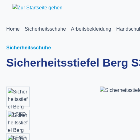
m Hauptinhalt springen
Zur Suche springen
Zur Hauptnavigation springen
Home
Sicherheitsschuhe
Arbeitsbekleidung
Handschu
Sicherheitsschuhe
Sicherheitsstiefel Berg 
Bildergalerie überspringen