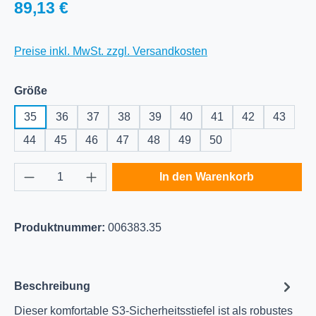
Regulärer Preis:
89,13 €
Preise inkl. MwSt. zzgl. Versandkosten
auswählen
Größe
35
36
37
38
39
40
41
42
43
44
45
46
47
48
49
50
Produkt Anzahl: Gib den gewünschten Wert e
In den Warenkorb
Produktnummer:
006383.35
Beschreibung
Dieser komfortable S3-Sicherheitsstiefel ist als robustes