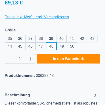
Regulärer Preis:
89,13 €
Preise inkl. MwSt. zzgl. Versandkosten
auswählen
Größe
35
36
37
38
39
40
41
42
43
44
45
46
47
48
49
50
Produkt Anzahl: Gib den gewünschten Wert e
In den Warenkorb
Produktnummer:
006383.48
Beschreibung
Dieser komfortable S3-Sicherheitsstiefel ist als robustes