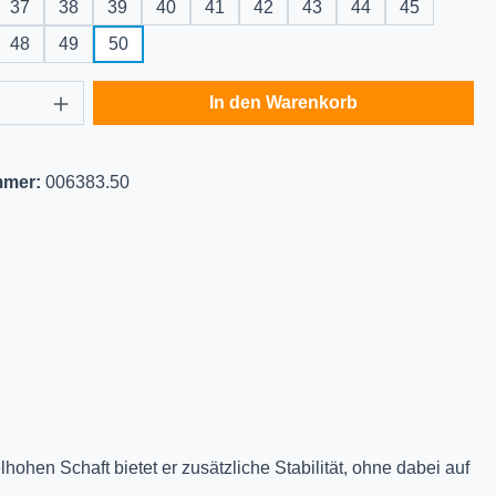
37
38
39
40
41
42
43
44
45
48
49
50
Anzahl: Gib den gewünschten Wert ein oder
In den Warenkorb
mmer:
006383.50
hohen Schaft bietet er zusätzliche Stabilität, ohne dabei auf