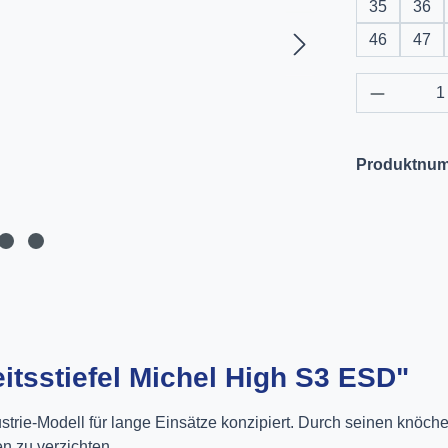
35
36
46
47
Produkt 
Produktnu
itsstiefel Michel High S3 ESD"
ustrie-Modell für lange Einsätze konzipiert. Durch seinen knöchel
en zu verzichten.