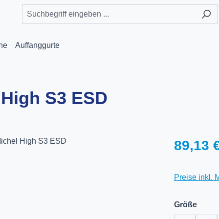
he
Auffanggurte
l High S3 ESD
Regulärer Pr
89,13 
Preise inkl.
ausw
Größe