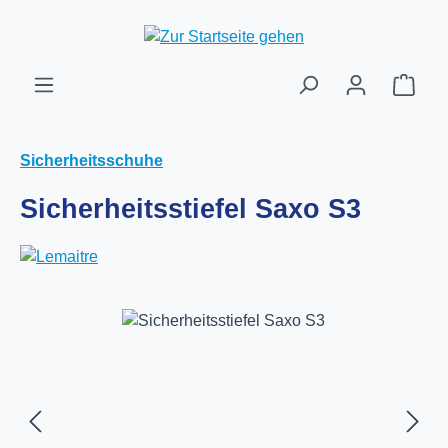
Zum Hauptinhalt springen
Ware
Sicherheitsschuhe
Sicherheitsstiefel Saxo S3
Bildergalerie überspringen