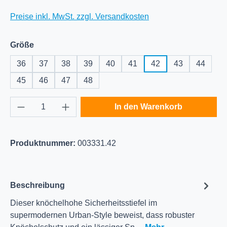
Preise inkl. MwSt. zzgl. Versandkosten
auswählen
Größe
36
37
38
39
40
41
42
43
44
45
46
47
48
Produkt Anzahl: Gib den gewünschten Wert e
In den Warenkorb
Produktnummer:
003331.42
Beschreibung
Dieser knöchelhohe Sicherheitsstiefel im
supermodernen Urban-Style beweist, dass robuster