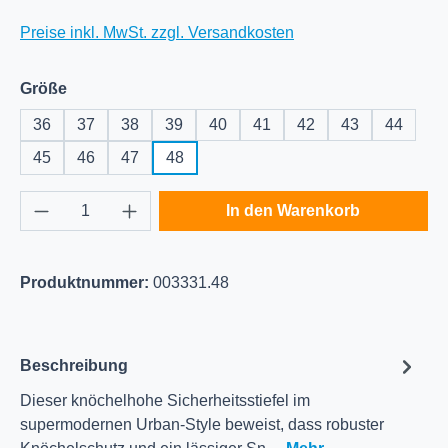
Preise inkl. MwSt. zzgl. Versandkosten
auswählen
Größe
36
37
38
39
40
41
42
43
44
45
46
47
48
Produkt Anzahl: Gib den gewünschten Wert e
In den Warenkorb
Produktnummer:
003331.48
Beschreibung
Dieser knöchelhohe Sicherheitsstiefel im
supermodernen Urban-Style beweist, dass robuster