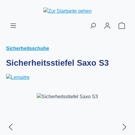
Zum Hauptinhalt springen
Ware
Sicherheitsschuhe
Sicherheitsstiefel Saxo S3
Bildergalerie überspringen