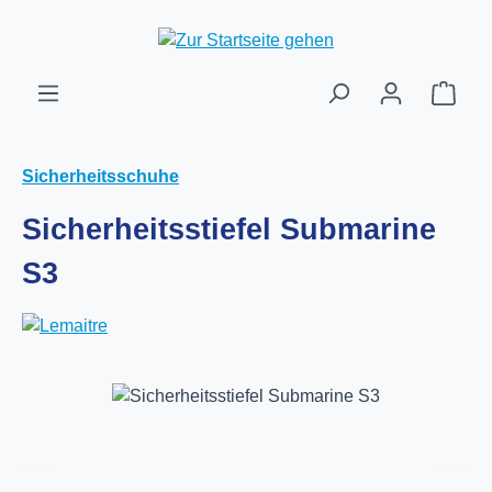
Zum Hauptinhalt springen
Ware
Sicherheitsschuhe
Sicherheitsstiefel Submarine
S3
Bildergalerie überspringen