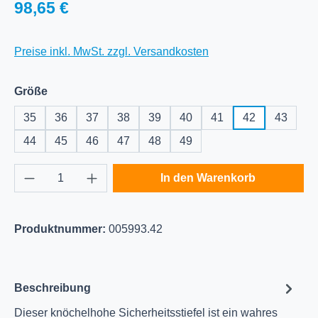
Regulärer Preis:
98,65 €
Preise inkl. MwSt. zzgl. Versandkosten
auswählen
Größe
35
36
37
38
39
40
41
42
43
44
45
46
47
48
49
Produkt Anzahl: Gib den gewünschten Wert e
In den Warenkorb
Produktnummer:
005993.42
Beschreibung
Dieser knöchelhohe Sicherheitsstiefel ist ein wahres