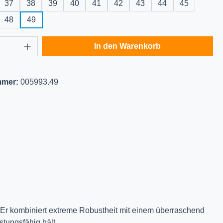
37
38
39
40
41
42
43
44
45
48
49
Anzahl: Gib den gewünschten Wert ein oder
In den Warenkorb
mmer:
005993.49
. Er kombiniert extreme Robustheit mit einem überraschend
tungsfähig hält.