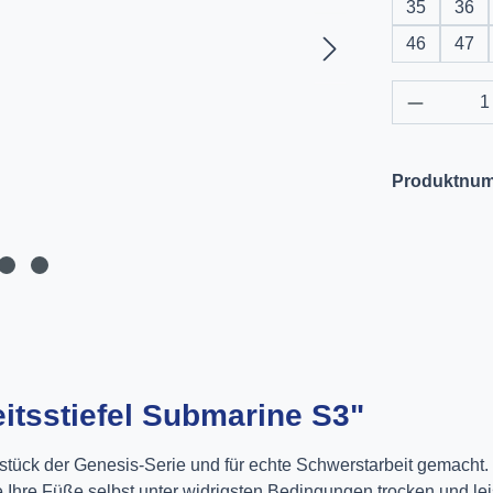
35
36
46
47
Produkt 
Produktnu
itsstiefel Submarine S3"
erstück der Genesis-Serie und für echte Schwerstarbeit gemacht
Ihre Füße selbst unter widrigsten Bedingungen trocken und leis