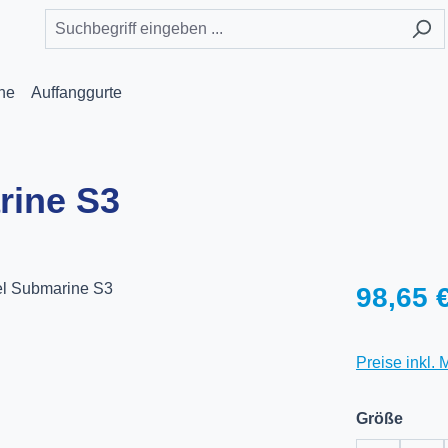
he
Auffanggurte
rine S3
Regulärer Pr
98,65 
Preise inkl.
ausw
Größe