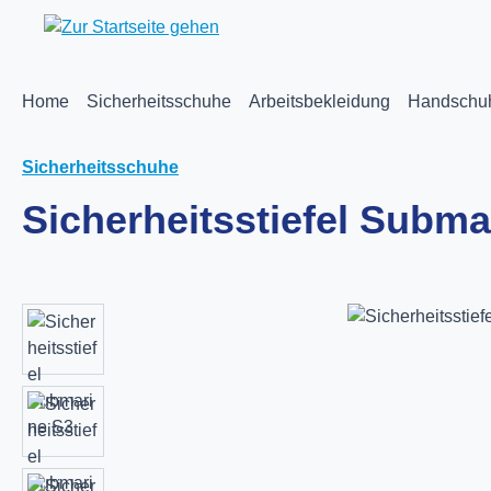
m Hauptinhalt springen
Zur Suche springen
Zur Hauptnavigation springen
Home
Sicherheitsschuhe
Arbeitsbekleidung
Handschu
Sicherheitsschuhe
Sicherheitsstiefel Subma
Bildergalerie überspringen