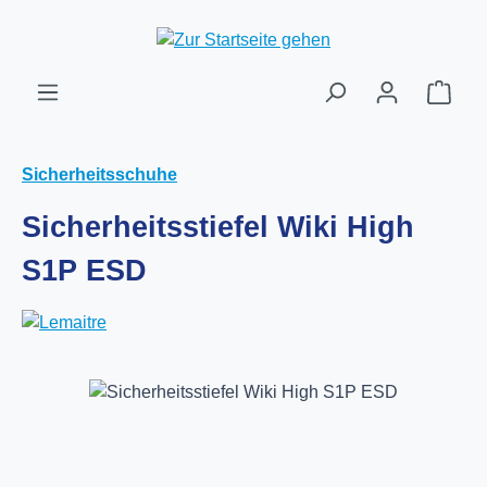
Zum Hauptinhalt springen
Ware
Sicherheitsschuhe
Sicherheitsstiefel Wiki High
S1P ESD
Bildergalerie überspringen