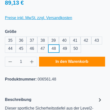
Regulärer Preis:
89,13 €
Preise inkl. MwSt. zzgl. Versandkosten
auswählen
Größe
35
36
37
38
39
40
41
42
43
44
45
46
47
48
49
50
Produkt Anzahl: Gib den gewünschten Wert e
In den Warenkorb
Produktnummer:
006561.48
Beschreibung
Dieser sportliche Sicherheitsstiefel aus der Level2-