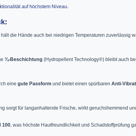
ktionalität auf höchstem Niveau.
ck:
hält die Hände auch bei niedrigen Temperaturen zuverlässig 
ge
¾-Beschichtung
(Hydropellent Technology®) bleibt auch bei 
rch eine
gute Passform
und bietet einen spürbaren
Anti-Vibra
ng sorgt für langanhaltende Frische, wirkt geruchshemmend und 
 100
, was höchste Hautfreundlichkeit und Schadstoffprüfung gar