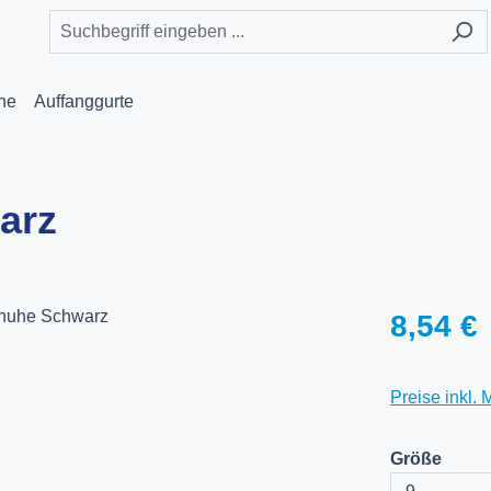
he
Auffanggurte
arz
Regulärer Pr
8,54 €
Preise inkl.
ausw
Größe