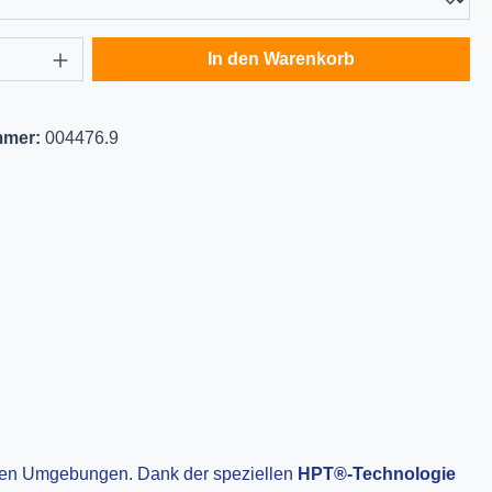
Anzahl: Gib den gewünschten Wert ein oder
In den Warenkorb
mmer:
004476.9
uchten Umgebungen. Dank der speziellen
HPT®-Technologie