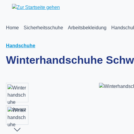
m Hauptinhalt springen
Zur Suche springen
Zur Hauptnavigation springen
Home
Sicherheitsschuhe
Arbeitsbekleidung
Handschu
Handschuhe
Winterhandschuhe Schw
Bildergalerie überspringen