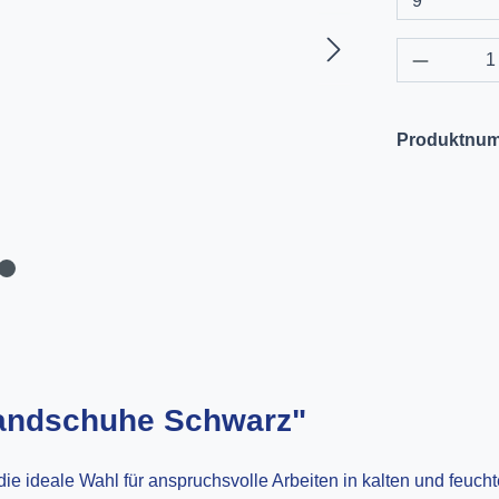
Produkt 
Produktnu
handschuhe Schwarz"
 die ideale Wahl für anspruchsvolle Arbeiten in kalten und fe